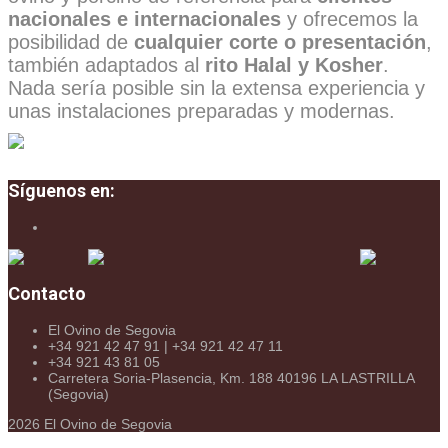
nacionales e internacionales
y ofrecemos la
posibilidad de
cualquier corte o presentación
,
también adaptados al
rito Halal y Kosher
.
Nada sería posible sin la extensa experiencia y
unas instalaciones preparadas y modernas.
Síguenos en:
Contacto
El Ovino de Segovia
+34 921 42 47 91 | +34 921 42 47 11
+34 921 43 81 05
Carretera Soria-Plasencia, Km. 188 40196 LA LASTRILLA
(Segovia)
2026
El Ovino de Segovia